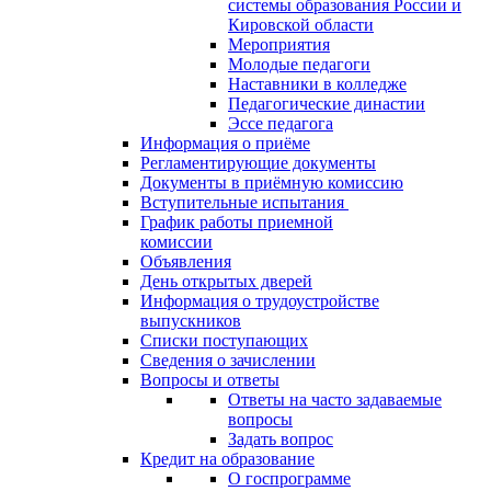
системы образования России и
Кировской области
Мероприятия
Молодые педагоги
Наставники в колледже
Педагогические династии
Эссе педагога
Информация о приёме
Регламентирующие документы
Документы в приёмную комиссию
Вступительные испытания
График работы приемной
комиссии
Объявления
День открытых дверей
Информация о трудоустройстве
выпускников
Списки поступающих
Сведения о зачислении
Вопросы и ответы
Ответы на часто задаваемые
вопросы
Задать вопрос
Кредит на образование
О госпрограмме